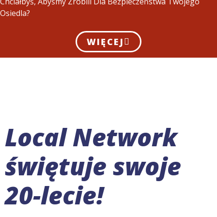
Chciałbyś, Abyśmy Zrobili Dla Bezpieczeństwa Twojego
Osiedla?
WIĘCEJ
Local Network
świętuje swoje
20-lecie!