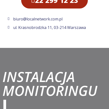
22 299 12 23
biuro@localnetwork.com.pl
ul. Krasnobrodzka 11, 03-214 Warszawa
INSTALACJA
MONITORINGU
I