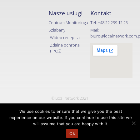
Nasze usługi
Kontakt
Centrum Monitoringu
Tel: +48 22 299 12 23
Szlabany
Mail:
biuro@localnetwork.com.pl
Wideo recepcja
Zdalna ochrona
PPOŻ
© Local Network 2021
created by etter.agency
We use cookies to ensure that we give you the best
experience on our website. If you continue to use this site we
will assume that you are happy with it.
Ok