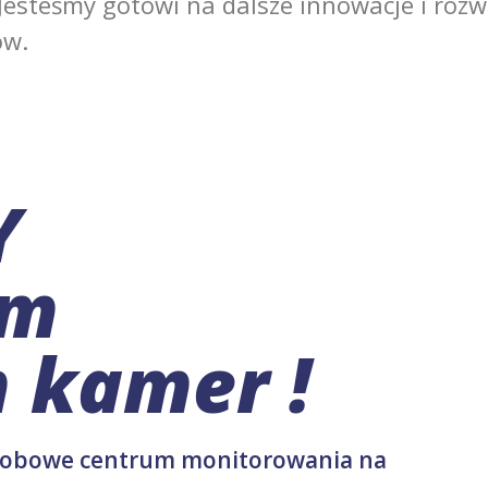
 Jesteśmy gotowi na dalsze innowacje i rozw
ów.
Y
ym
 kamer !
odobowe centrum monitorowania na