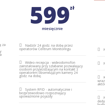
599
zł
miesięcznie
ą za
Nadzór 24 godz. na dobę przez
operatorów Centrum Monitoringu
N
y
ła
Wideo-recepcja - wideodomofon
N
zainstalowany przy szlabanie pozwalający
osobom przyjeżdżającym na kontakt z
operatorem obserwującym kamery 24
godz. na dobę.
K
wraz
aktó
System RFID - automatycznie i
bezprzewodowo rozpoznający
upoważnione pojazdy
dedy
budy