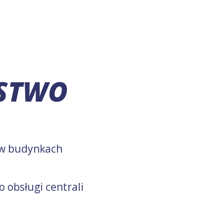
ŃSTWO
w budynkach
 obsługi centrali