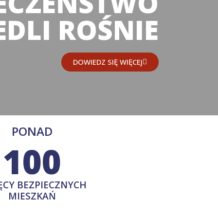
IECZEŃSTWO
EDLI ROŚNIE
DOWIEDZ SIĘ WIĘCEJ
PONAD
100
ĘCY BEZPIECZNYCH
MIESZKAŃ