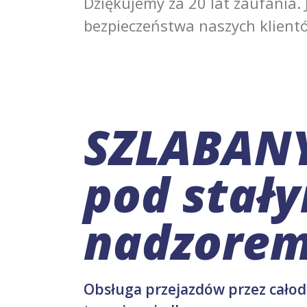
Dziękujemy za 20 lat zaufania.
bezpieczeństwa naszych klient
SZLABAN
pod stał
nadzorem
Obsługa przejazdów przez cał