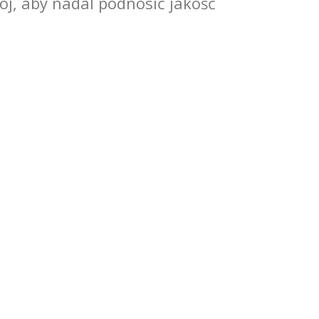
ój, aby nadal podnosić jakość