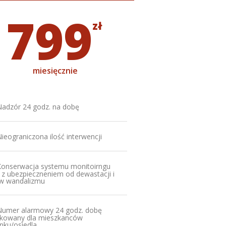
799
zł
miesięcznie
adzór 24 godz. na dobę
ieograniczona ilość interwencji
onserwacja systemu monitoirngu
 z ubezpieczneniem od dewastacji i
w wandalizmu
Numer alarmowy 24 godz. dobę
kowany dla mieszkanców
nku/osiedla