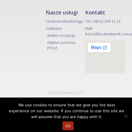
Nasze usługi
Kontakt
Centrum Monitoringu
Tel: +48 22 299 12 23
Szlabany
Mail:
biuro@localnetwork.com.pl
Wideo recepcja
Zdalna ochrona
PPOŻ
© Local Network 2021
created by etter.agency
We use cookies to ensure that we give you the best
experience on our website. If you continue to use this site we
will assume that you are happy with it.
Ok