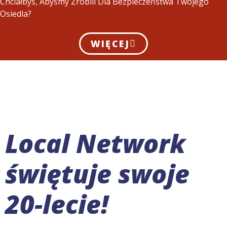
Chciałbyś, Abyśmy Zrobili Dla Bezpieczeństwa Twojego
Osiedla?
WIĘCEJ
Local Network
świętuje swoje
20-lecie!