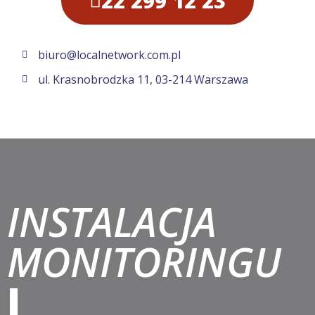
22 299 12 23
biuro@localnetwork.com.pl
ul. Krasnobrodzka 11, 03-214 Warszawa
INSTALACJA
MONITORINGU
I