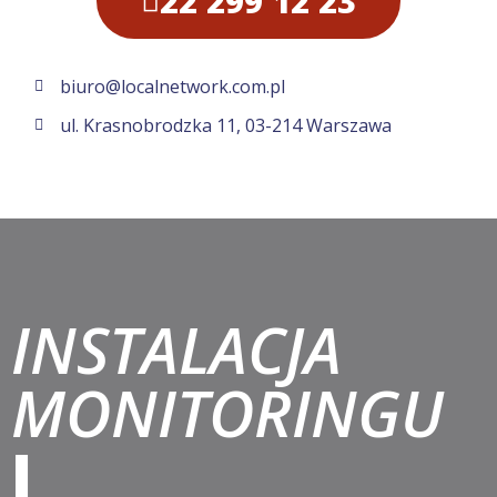
22 299 12 23
biuro@localnetwork.com.pl
ul. Krasnobrodzka 11, 03-214 Warszawa
INSTALACJA
MONITORINGU
I