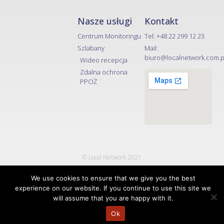
Nasze usługi
Kontakt
Centrum Monitoringu
Tel: +48 22 299 12 23
Szlabany
Mail:
biuro@localnetwork.com.pl
Wideo recepcja
Zdalna ochrona
PPOŻ
© Local Network 2021
created by etter.agency
We use cookies to ensure that we give you the best
experience on our website. If you continue to use this site we
will assume that you are happy with it.
Ok