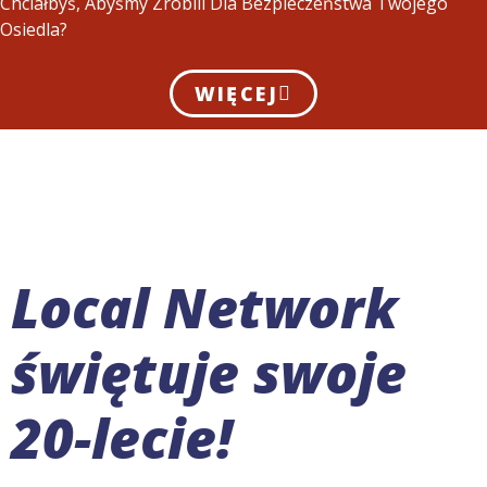
Chciałbyś, Abyśmy Zrobili Dla Bezpieczeństwa Twojego
Osiedla?
WIĘCEJ
Local Network
świętuje swoje
20-lecie!